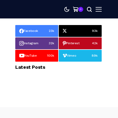
0
Facebook
23k
93k
Instagram
32k
Pinterest
42k
YouTube
100k
Vimeo
89k
Latest Posts