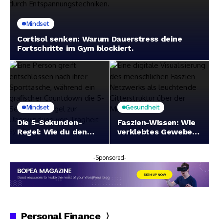
Mindset
Cortisol senken: Warum Dauerstress deine
Fortschritte im Gym blockiert.
Mindset
Gesundheit
Die 5-Sekunden-
Faszien-Wissen: Wie
Regel: Wie du den
verklebtes Gewebe
inneren
deine Beweglichkeit
Schweinehund beim
einschränkt
-Sponsored-
Training besiegst.
Personal Finance