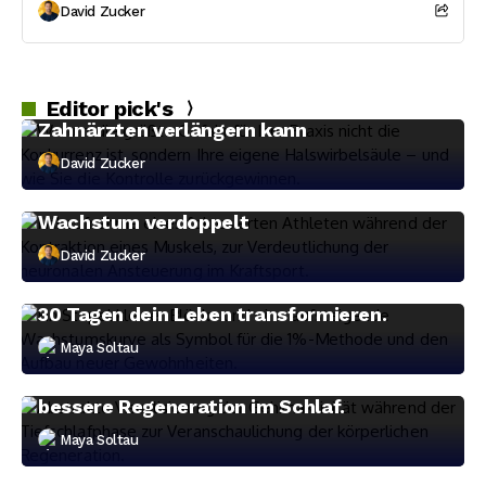
David Zucker
Gesundheit
Rückenschmerzen adé: Wie die
Dentalmikroskopie die Karriere von
Editor pick's
Zahnärzten verlängern kann
Mindset
David Zucker
Mind-Muscle-Connection: Warum die
Konzentration auf den Muskel das
Wachstum verdoppelt
David Zucker
Mindset
Atomic Habits: Wie kleine Änderungen in
30 Tagen dein Leben transformieren.
Maya Soltau
Mindset
Deep Sleep: Medizinische Tipps für eine
bessere Regeneration im Schlaf.
Maya Soltau