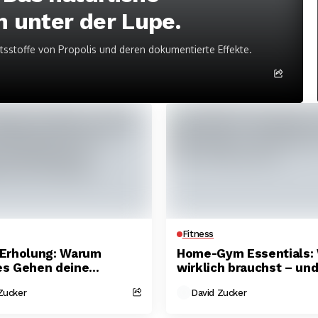
n unter der Lupe.
tsstoffe von Propolis und deren dokumentierte Effekte.
Fitness
 Erholung: Warum
Home-Gym Essentials:
es Gehen deine
wirklich brauchst – un
n schneller heilen
Geldverschwendung ist
Zucker
David Zucker