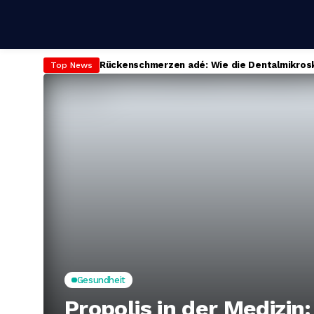
Rückenschmerzen adé: Wie die Dentalmikrosko
Top News
Gesundheit
Propolis in der Medizin