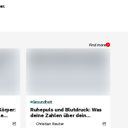
er.
Find more
Gesundheit
Körper:
Ruhepuls und Blutdruck: Was
le
deine Zahlen über dein
biologisches Alter verraten.
Christian Reuter