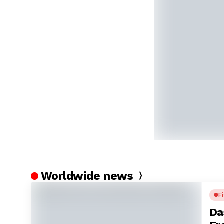
Worldwide news
F
Da