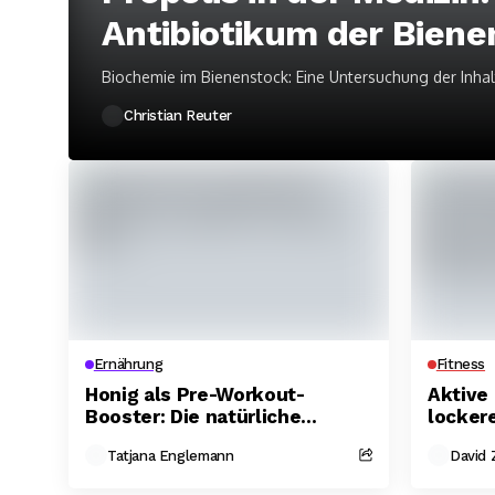
Antibiotikum der Biene
Biochemie im Bienenstock: Eine Untersuchung der Inhal
Christian Reuter
Ernährung
Fitness
Honig als Pre-Workout-
Aktive
Booster: Die natürliche
locker
Alternative zu Traubenzucker.
Muskel
Tatjana Englemann
David 
lässt.