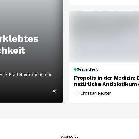
rklebtes
hkeit
Gesundheit
eine Kraftübertragung und
Propolis in der Medizin: 
natürliche Antibiotikum 
Bienen unter der Lupe.
Christian Reuter
-Sponsored-