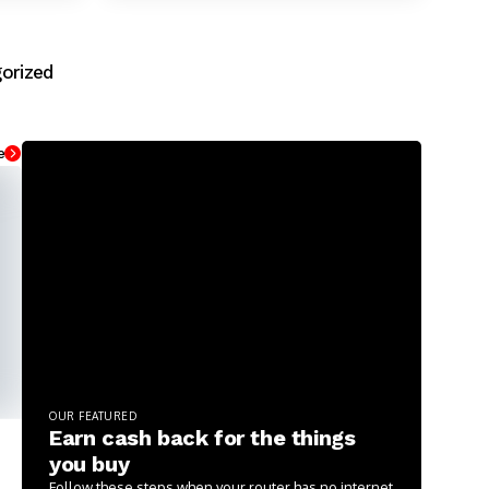
orized
e
OUR FEATURED
Earn cash back for the things
you buy
Follow these steps when your router has no internet