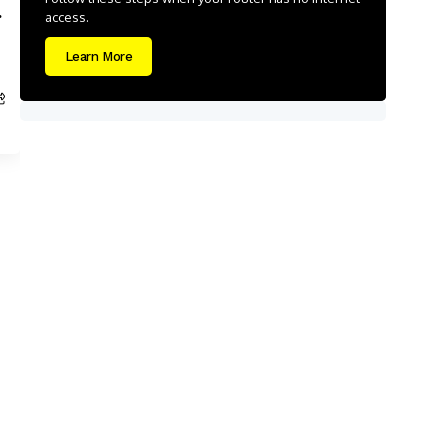
.
access.
Learn More