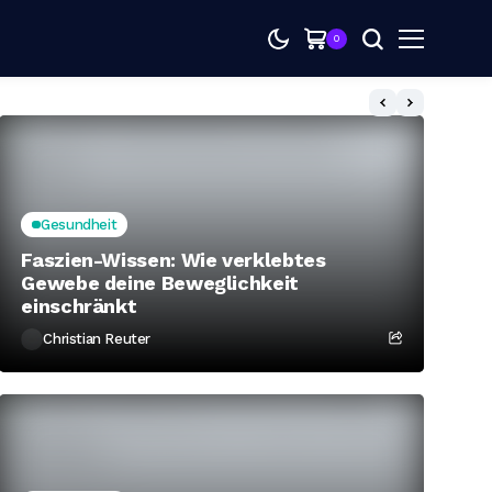
0
Mind-Mus
Gesundheit
Faszien-Wissen: Wie verklebtes
Gewebe deine Beweglichkeit
einschränkt
Christian Reuter