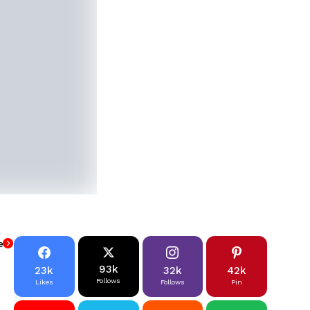
e
93k
23k
32k
42k
Follows
Likes
Follows
Pin